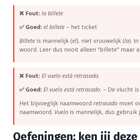
❌ Fout:
la billete
✅ Goed:
el billete
– het ticket
Billete
is mannelijk (
el
), niet vrouwelijk (
la
). I
woord. Leer dus nooit alleen "billete" maar alt
❌ Fout:
El vuelo está retrasada.
✅ Goed:
El vuelo está retrasado.
– De vlucht is
Het bijvoeglijk naamwoord
retrasado
moet ov
naamwoord.
Vuelo
is mannelijk, dus gebruik 
Oefeningen: ken jij dez