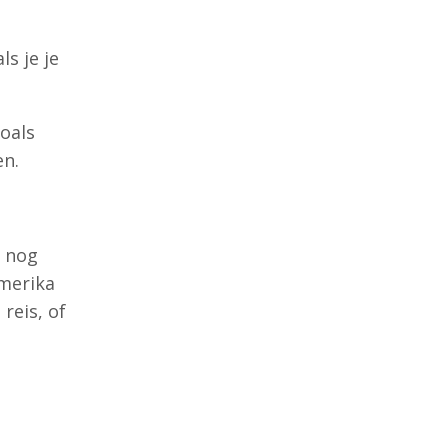
s je je
zoals
en.
 nog
Amerika
reis, of