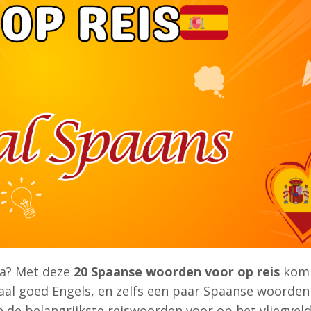
ka? Met deze
20 Spaanse woorden voor op reis
kom 
maal goed Engels, en zelfs een paar Spaanse woorde
je de belangrijkste reiswoorden voor op het vliegveld