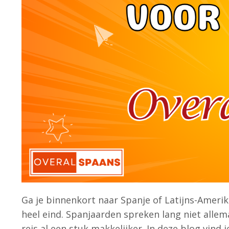
Ga je binnenkort naar Spanje of Latijns-Ameri
heel eind. Spanjaarden spreken lang niet alle
reis al een stuk makkelijker. In deze blog vind 