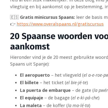
vliegtuig en bij aankomst op je bestemming, in
🇪🇸
Gratis minicursus Spaans:
leer de basis me
👉
https://www.overalspaans.nl/gratiscursus
20 Spaanse woorden voor 
aankomst
Hieronder vind je de 20 meest gebruikte woorde
Spaans uit Spanje):
El aeropuerto
– het vliegveld (
el a-e-roe-p
El billete
– het ticket (
el bie-jé-te
)
La puerta de embarque
– de gate (
la pwér
El equipaje
– de bagage (
el e-ki-pá-che
)
La maleta
– de koffer (
la ma-lé-ta
)