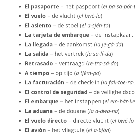
El pasaporte
– het paspoort (
el pa-sa-pór-
El vuelo
– de vlucht (
el bwé-lo
)
El asiento
– de stoel (
el a-sjén-to
)
La tarjeta de embarque
– de instapkaart 
La llegada
– de aankomst (
la je-gá-da
)
La salida
– het vertrek (
la sa-lí-da
)
Retrasado
– vertraagd (
re-tra-sá-do
)
A tiempo
– op tijd (
a tjém-po
)
La facturación
– de check-in (
la fak-toe-ra
El control de seguridad
– de veiligheidsco
El embarque
– het instappen (
el em-bár-ke
La aduana
– de douane (
la a-dwa-na
)
El vuelo directo
– directe vlucht (
el bwé-lo
El avión
– het vliegtuig (
el a-bjón
)