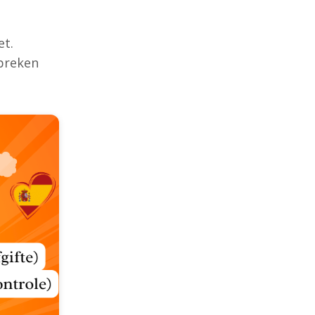
et.
spreken