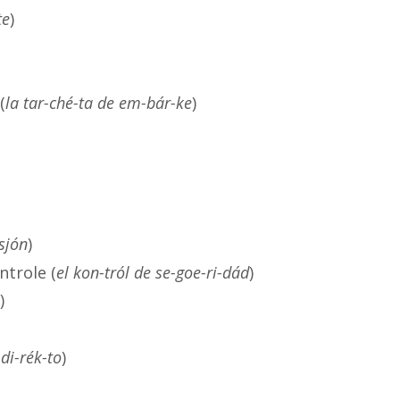
te
)
(
la tar-ché-ta de em-bár-ke
)
-sjón
)
ntrole (
el kon-tról de se-goe-ri-dád
)
)
 di-rék-to
)