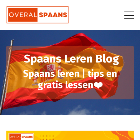
Spaans Leren Blog
Spaans leren | tips en
gratis lessen❤️