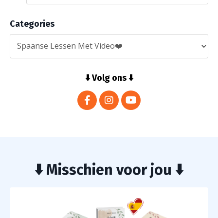
Categories
⬇️ Volg ons ⬇️
⬇️ Misschien voor jou ⬇️