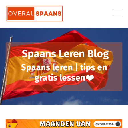
Spaans Leren Blog
Spaans leren | tips en
gratis lessen❤️