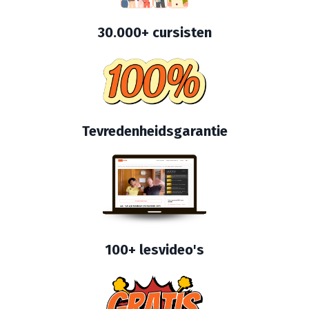
30.000+ c
ursisten
Tevredenheidsgarantie
100+ l
esvideo's