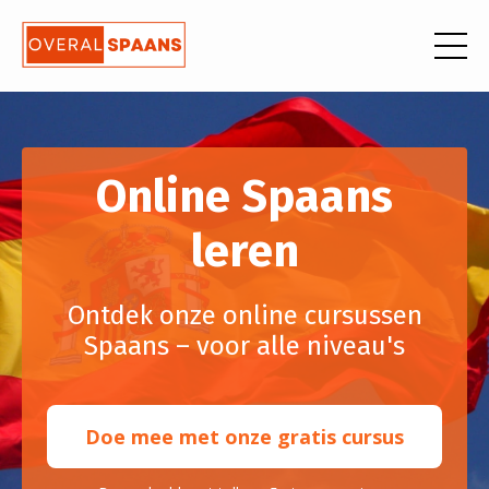
Online Spaans
leren
Ontdek onze online cursussen
Spaans – voor alle niveau's
Doe mee met onze gratis cursus