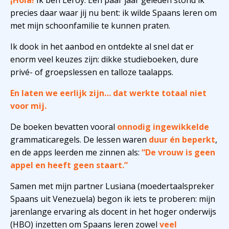
¡Hola!
Ik ben Leroy. Een paar jaar geleden stond ik
precies daar waar jij nu bent: ik wilde Spaans leren om
met mijn schoonfamilie te kunnen praten.
Ik dook in het aanbod en ontdekte al snel dat er
enorm veel keuzes zijn: dikke studieboeken, dure
privé- of groepslessen en talloze taalapps.
En laten we eerlijk zijn… dat werkte totaal niet
voor mij.
De boeken bevatten vooral
onnodig ingewikkelde
grammaticaregels. De lessen waren
duur én beperkt
,
en de apps leerden me zinnen als:
“De vrouw is geen
appel en heeft geen staart.”
Samen met mijn partner Lusiana (moedertaalspreker
Spaans uit Venezuela) begon ik iets te proberen: mijn
jarenlange ervaring als docent in het hoger onderwijs
(HBO) inzetten om Spaans leren zowel
veel