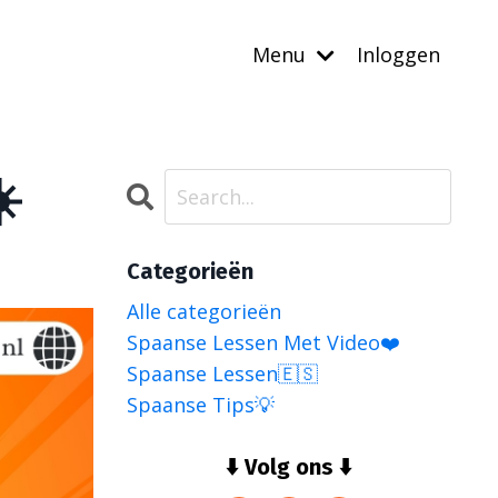
Menu
Inloggen
️
Categorieën
Alle categorieën
Spaanse Lessen Met Video❤️
Spaanse Lessen🇪🇸
Spaanse Tips💡
⬇️ Volg ons ⬇️