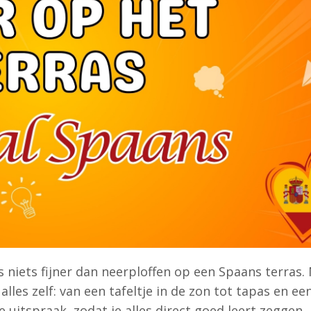
 is niets fijner dan neerploffen op een Spaans terras.
 alles zelf: van een tafeltje in de zon tot tapas en ee
e uitspraak, zodat je alles direct goed leert zeggen.