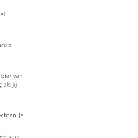
el
nco o
 bier van
als jij
chten. Je
ra-er la