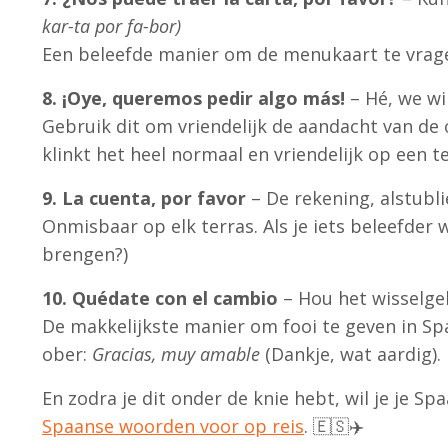
kar-ta por fa-bor)
Een beleefde manier om de menukaart te vrage
8. ¡Oye, queremos pedir algo más!
– Hé, we wi
Gebruik dit om vriendelijk de aandacht van de 
klinkt het heel normaal en vriendelijk op een te
9. La cuenta, por favor
– De rekening, alstubl
Onmisbaar op elk terras. Als je iets beleefder wi
brengen?)
10. Quédate con el cambio
– Hou het wisselg
De makkelijkste manier om fooi te geven in Span
ober:
Gracias, muy amable
(Dankje, wat aardig).
En zodra je dit onder de knie hebt, wil je je S
Spaanse woorden voor op reis
. 🇪🇸✈️