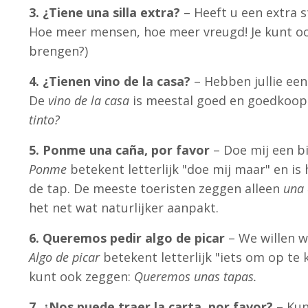
3. ¿Tiene una silla extra?
– Heeft u een extra 
Hoe meer mensen, hoe meer vreugd! Je kunt o
brengen?)
4. ¿Tienen vino de la casa?
– Hebben jullie een
De
vino de la casa
is meestal goed en goedkoop. 
tinto?
5. Ponme una caña, por favor
– Doe mij een bie
Ponme
betekent letterlijk "doe mij maar" en is 
de tap. De meeste toeristen zeggen alleen
una 
het net wat naturlijker aanpakt.
6. Queremos pedir algo de picar
– We willen w
Algo de picar
betekent letterlijk "iets om op te 
kunt ook zeggen:
Queremos unas tapas.
7. ¿Nos puede traer la carta, por favor?
– Kun