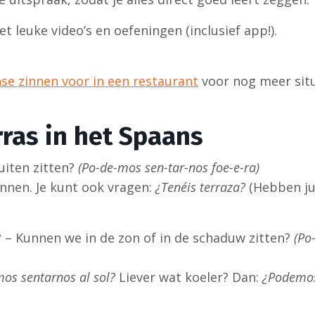
t leuke video’s en oefeningen (inclusief app!).
se zinnen voor in een restaurant
voor nog meer situ
rras in het Spaans
iten zitten?
(Po-de-mos sen-tar-nos foe-e-ra)
binnen. Je kunt ook vragen:
¿Tenéis terraza?
(Hebben jul
?
– Kunnen we in de zon of in de schaduw zitten?
(Po
os sentarnos al sol?
Liever wat koeler? Dan:
¿Podemo