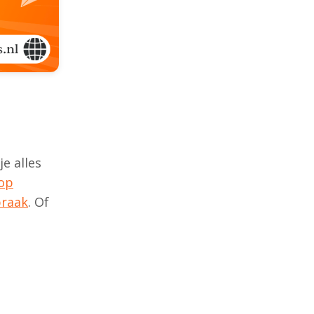
e alles
 op
praak
. Of