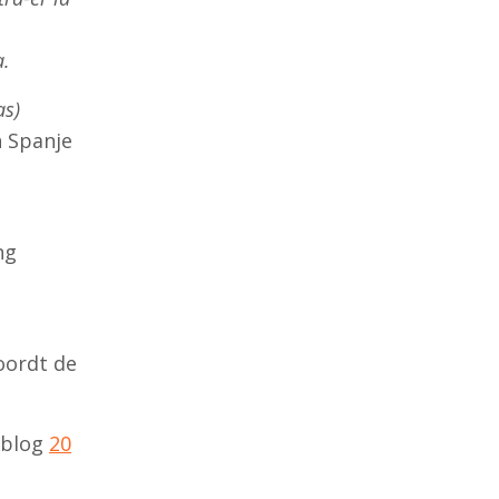
a.
as)
n Spanje
ng
woordt de
e blog
20