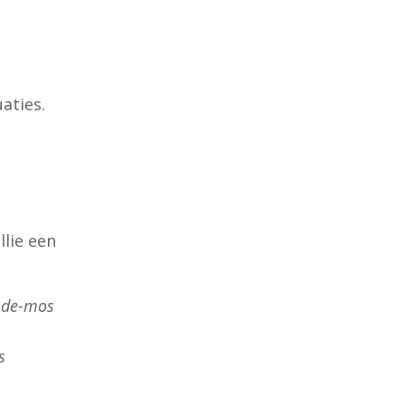
aties.
lie een
-de-mos
s