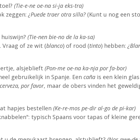
stoel?
(Tie-e-ne oe-na si-ja eks-tra)
ok zeggen:
¿Puede traer otra silla?
(Kunt u nog een sto
 huiswijn?
(Tie-nen bie-no de la ka-sa)
Vraag of ze wit (
blanco
) of rood (
tinto
) hebben:
¿Bla
rtje, alsjeblieft
(Pon-me oe-na ka-nja por fa-bor)
heel gebruikelijk in Spanje. Een
caña
is een klein glas
cerveza, por favor
, maar de obers vinden het geweldig 
at hapjes bestellen
(Ke-re-mos pe-dir al-go de pi-kar)
knabbelen": typisch Spaans voor tapas of kleine gere
t u de menukaart brengen, alstublieft?
(Nos pwe-de t