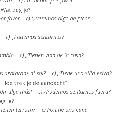
raza? c) La cuenta, por favor
. Wat zeg je?
or favor c) Queremos algo de picar
vor c) ¿Podemos sentarnos?
ambio c) ¿Tienen vino de la casa?
sentarnos al sol? c) ¿Tiene una silla extra?
n. Hoe trek je de aandacht?
edir algo más! c) ¿Podemos sentarnos fuera?
eg je?
 ¿Tienen terraza? c) Ponme una caña