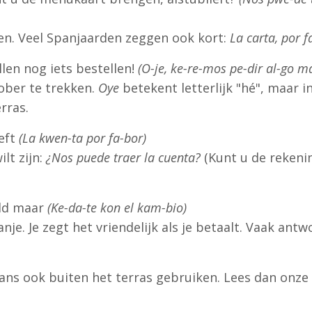
n. Veel Spanjaarden zeggen ook kort:
La carta, por f
llen nog iets bestellen!
(O-je, ke-re-mos pe-dir al-go m
ober te trekken.
Oye
betekent letterlijk "hé", maar i
rras.
ieft
(La kwen-ta por fa-bor)
lt zijn:
¿Nos puede traer la cuenta?
(Kunt u de rekeni
eld maar
(Ke-da-te kon el kam-bio)
je. Je zegt het vriendelijk als je betaalt. Vaak ant
paans ook buiten het terras gebruiken. Lees dan onz