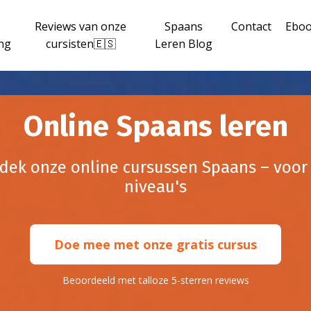
Reviews van onze
Spaans
Contact
Ebo
ng
cursisten🇪🇸
Leren Blog
Online Spaans leren
dek onze online cursussen Spaans – voor 
niveau's
Doe mee met onze gratis cursus
Beoordeeld met talloze 5-sterren reviews