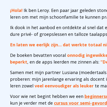
¡Hola!
Ik ben Leroy. Een paar jaar geleden stond
leren om met mijn schoonfamilie te kunnen pr
Ik dook in het aanbod en ontdekte al snel dat 
dure privé- of groepslessen en talloze taalapps
En laten we eerlijk zijn… dat werkte totaal ni
De boeken bevatten vooral
onnodig ingewikk
beperkt
, en de apps leerden me zinnen als:
“D
Samen met mijn partner Lusiana (moedertaalsp
proberen: mijn jarenlange ervaring als docent
leren zowel
veel eenvoudiger als leuker
te ma
Voor wie net begint hebben we een
beginners
kun je verder met de
cursus voor semi-gevor