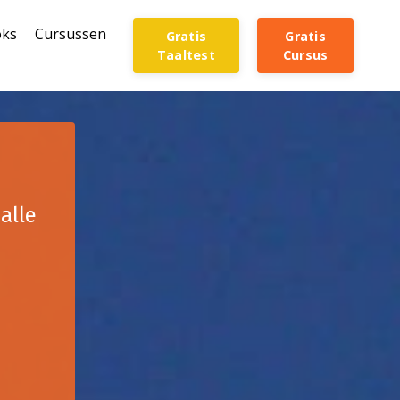
oks
Cursussen
Gratis
Gratis
Taaltest
Cursus
alle