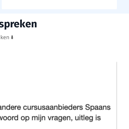
 spreken
ken ⬇️