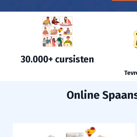
30.000+ c
ursisten
Tevr
Online Spaans