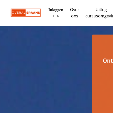
𝐈𝐧𝐥𝐨𝐠𝐠𝐞𝐧
Over
Uitleg
🇪🇸
ons
cursusomgevi
Ont